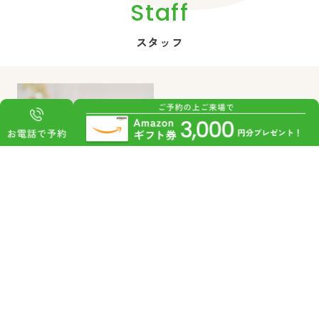
Staff
スタッフ
営業課長
岸上 起八
TATSUYA KISHIGAMI
が
家が好きです。「楽しい家づ
な
くり」をテーマに、ご家族の
考
想いをカタチにしたいと思っ
ています。
敵
一緒にワクワクしながらステ
せ
キなマイホームづくりを楽し
みましょう！